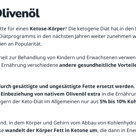
livenöl
tte für einen
Ketose-Körper
? Die ketogene Diät hat in den
 Diätprogramms in den nächsten Jahren weiter zunehmen wird
en an Popularität.
eit zur Behandlung von Kindern und Erwachsenen verwen
en Ernährung verschiedene
andere gesundheitliche Vorteil
urch gesättigte und ungesättigte Fette ersetzt werden
.
 Einbeziehung von nativem Olivenöl extra
in die Ernährun
ängern der Keto-Diät im Allgemeinen nur aus
5% bis 10% Ko
tand, in dem Körper und Gehirn vom Abbau von Kohlenhydr
ose
wandelt der Körper Fett in Ketone um
, die dann in En