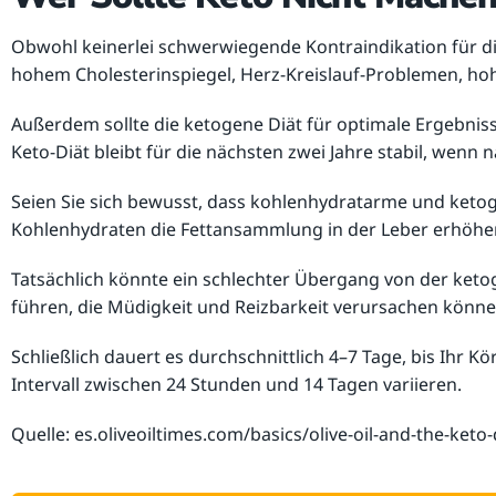
Obwohl keinerlei schwerwiegende Kontraindikation für die k
hohem Cholesterinspiegel, Herz-Kreislauf-Problemen, h
Außerdem sollte die ketogene Diät für optimale Ergebni
Keto-Diät bleibt für die nächsten zwei Jahre stabil, wen
Seien Sie sich bewusst, dass kohlenhydratarme und ketog
Kohlenhydraten die Fettansammlung in der Leber erhöhen
Tatsächlich könnte ein schlechter Übergang von der ke
führen, die Müdigkeit und Reizbarkeit verursachen könne
Schließlich dauert es durchschnittlich 4–7 Tage, bis Ih
Intervall zwischen 24 Stunden und 14 Tagen variieren.
Quelle: es.oliveoiltimes.com/basics/olive-oil-and-the-keto