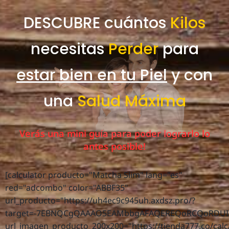
DESCUBRE cuántos
Kilos
necesitas
Perder
para
estar bien en tu Piel
y con
una
Salud Máxima
Verás una mini guía para poder lograrlo lo
antes posible!
[calculator producto="Matcha Slim" lang="es"
red="adcombo" color="ABBF35"
url_producto="https://uh4ec9c945uh.axdsz.pro/?
target=-7EBNQCgQAAAO5EAMbbgAFAQEREQoRCQoRDUIR
url_imagen_producto_200x200="https://tienda777.co/cal