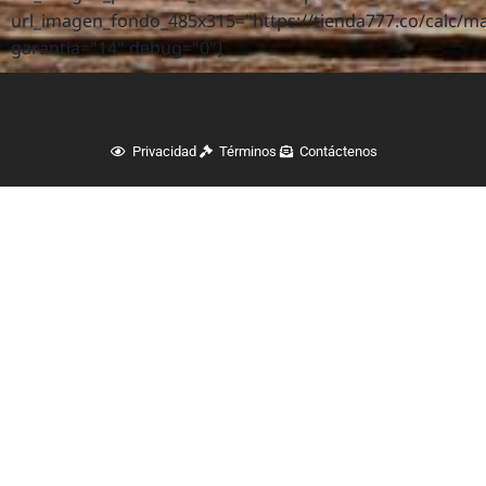
url_imagen_fondo_485x315="https://tienda777.co/calc/m
garantia="14" debug="0"]
Privacidad
Términos
Contáctenos