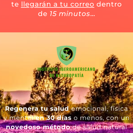
te
llegarán a tu correo
dentro
de
15 minutos
…
Regenera tu salud
emocional, física
y mental
en 30 días
o menos, con un
novedoso método
de salud natural