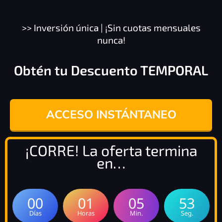
>> Inversión única | ¡Sin cuotas mensuales
nunca!
Obtén tu Descuento TEMPORAL
ACCESO INSTÁNTANEO
¡CORRE! La oferta termina
en…
00
01
05
52
Días
Horas
Min.
Seg.