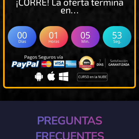
¡CORRE! La oferta termina
en…
00
01
05
52
Días
Horas
Min.
Seg.
PREGUNTAS
FRECUENTES