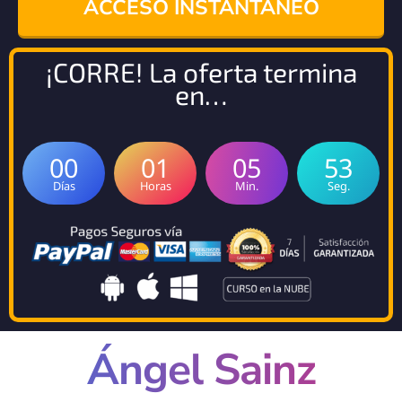
ACCESO INSTÁNTANEO
¡CORRE! La oferta termina
en…
00
01
05
52
Días
Horas
Min.
Seg.
Ángel Sainz