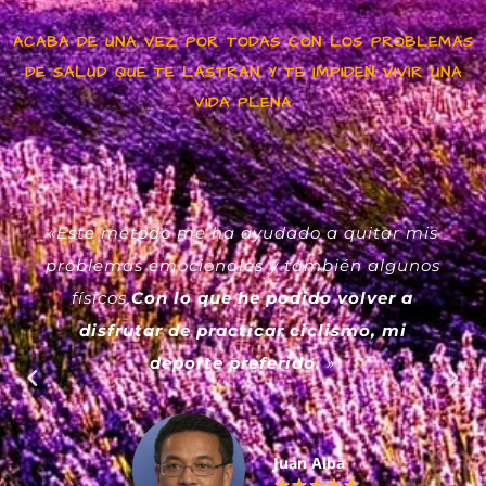
ACABA DE UNA VEZ POR TODAS CON LOS PROBLEMAS
DE SALUD QUE TE LASTRAN Y TE IMPIDEN VIVIR UNA
VIDA PLENA
«Este método me ha ayudado a quitar mis
problemas emocionales y también algunos
físicos.
Con lo que he podido volver a
disfrutar de practicar ciclismo, mi
deporte preferido.
»
Juan Alba